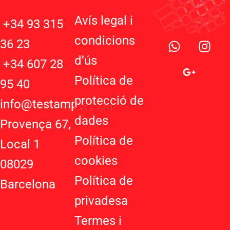
Avís legal i
+34 93 315
W
G
I
condicions
36 23
h
o
n
d’ú
s
a
o
s
+34 607 28
t
g
t
Política de
95 40
s
l
a
protecció de
a
e
g
info@testampo.com
p
-
r
dades
Provença 67,
p
p
a
Política de
l
m
Local 1
u
cookies
08029
s
-
Política de
Barcelona
g
privadesa
Termes i