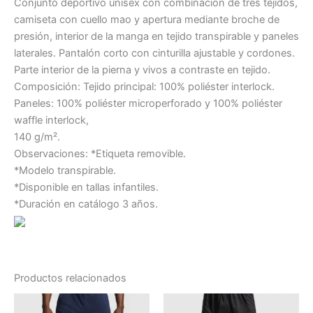
Conjunto deportivo unisex con combinación de tres tejidos,
camiseta con cuello mao y apertura mediante broche de
presión, interior de la manga en tejido transpirable y paneles
laterales. Pantalón corto con cinturilla ajustable y cordones.
Parte interior de la pierna y vivos a contraste en tejido.
Composición: Tejido principal: 100% poliéster interlock.
Paneles: 100% poliéster microperforado y 100% poliéster
waffle interlock,
140 g/m².
Observaciones: *Etiqueta removible.
*Modelo transpirable.
*Disponible en tallas infantiles.
*Duración en catálogo 3 años.
Productos relacionados
Rango
Este
Este
de