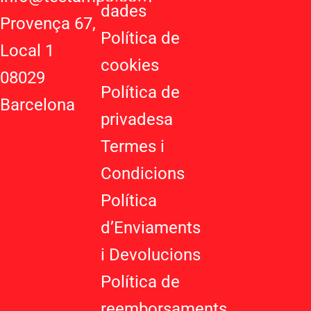
p
-
r
dades
Provença 67,
p
p
a
Política de
l
m
Local 1
u
cookies
08029
s
Política de
-
Barcelona
g
privadesa
Termes i
Condicions
Política
d’Enviaments
i Devolucions
Política de
reemborsaments